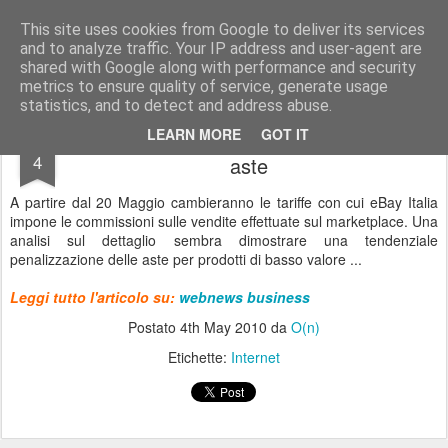
Odienne - O(n)
Odienne O(n) - Web technology, web design & software house tel./fax +39 0577 378451
This site uses cookies from Google to deliver its services
and to analyze traffic. Your IP address and user-agent are
Home page
Servizi offerti
Contatti
shared with Google along with performance and security
e-mail: info @ odienne.it Strada della Tressa, 9 53100 Siena
metrics to ensure quality of service, generate usage
statistics, and to detect and address abuse.
eBay Italia cambia le tariffe: penalizzate le
MAY
LEARN MORE
GOT IT
4
aste
A partire dal 20 Maggio cambieranno le tariffe con cui eBay Italia
impone le commissioni sulle vendite effettuate sul marketplace. Una
analisi sul dettaglio sembra dimostrare una tendenziale
penalizzazione delle aste per prodotti di basso valore ...
Leggi tutto l'articolo su:
webnews business
Postato
4th May 2010
da
O(n)
Etichette:
Internet