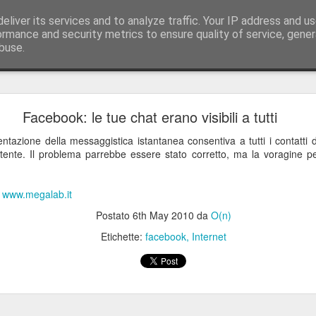
eliver its services and to analyze traffic. Your IP address and u
ology, web design & software house tel./fax +39
ormance and security metrics to ensure quality of service, gene
buse.
 53100 Siena
Azienda Agricola L'Uliveta - Nuovo sito online
Facebook: le tue chat erano visibili a tutti
veta, a Vescine, Radda in Chianti, produce olio extra-vergine d'oliva.
entazione della messaggistica istantanea consentiva a tutti i contatti 
'utente. Il problema parrebbe essere stato corretto, ma la voragine pe
u
www.megalab.it
/
Postato
6th May 2010
da
O(n)
Etichette:
facebook
Internet