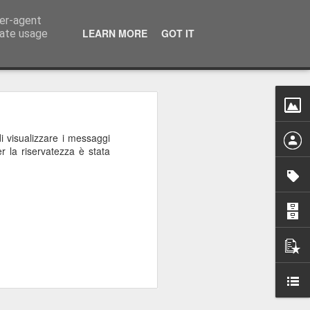
ser-agent
 0577 378451
LEARN MORE
GOT IT
rate usage
di visualizzare i messaggi
r la riservatezza è stata