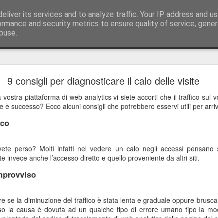
eliver its services and to analyze traffic. Your IP address and u
ology, web design & software house tel./fax +39
ormance and security metrics to ensure quality of service, gene
buse.
 53100 Siena
Azienda Agricola L'Uliveta - Nuovo sito online
9 consigli per diagnosticare il calo delle visite
veta, a Vescine, Radda in Chianti, produce olio extra-vergine d'oliva.
vostra piattaforma di web analytics vi siete accorti che il traffico sul v
me è successo? Ecco alcuni consigli che potrebbero esservi utili per arr
ico
/
avete perso? Molti infatti nel vedere un calo negli accessi pensano 
e invece anche l’accesso diretto e quello proveniente da altri siti.
mprovviso
re se la diminuzione del traffico è stata lenta e graduale oppure brusca
eso la causa è dovuta ad un qualche tipo di errore umano tipo la modif