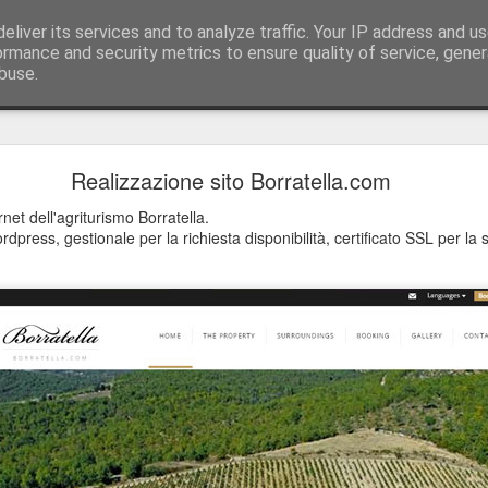
eliver its services and to analyze traffic. Your IP address and u
ology, web design & software house tel./fax +39
ormance and security metrics to ensure quality of service, gene
buse.
 53100 Siena
Azienda Agricola L'Uliveta - Nuovo sito online
Realizzazione sito Borratella.com
veta, a Vescine, Radda in Chianti, produce olio extra-vergine d'oliva.
rnet dell'agriturismo Borratella.
rdpress, gestionale per la richiesta disponibilità, certificato SSL per la 
/