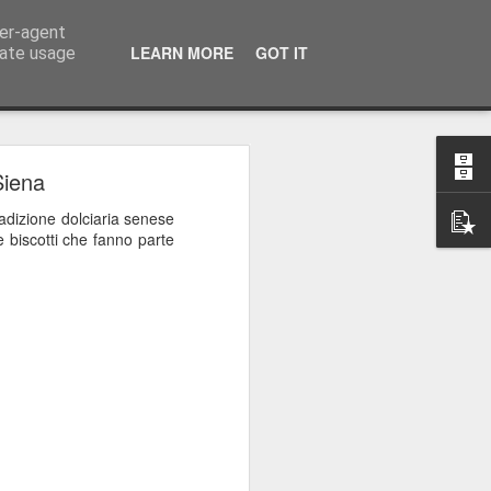
ser-agent
 0577 378451
LEARN MORE
GOT IT
rate usage
Siena
radizione dolciaria senese
 e biscotti che fanno parte