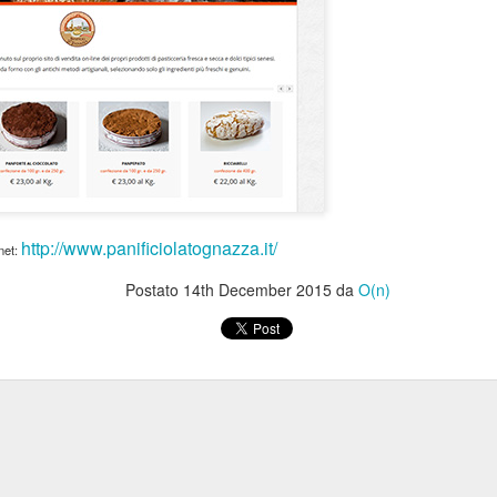
http://www.panificiolatognazza.it/
rnet:
Postato
14th December 2015
da
O(n)