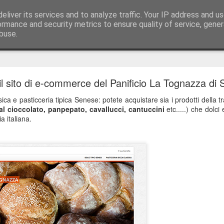
eliver its services and to analyze traffic. Your IP address and u
ology, web design & software house tel./fax +39
ormance and security metrics to ensure quality of service, gene
buse.
 53100 Siena
Azienda Agricola L'Uliveta - Nuovo sito online
il sito di e-commerce del Panificio La Tognazza di 
veta, a Vescine, Radda in Chianti, produce olio extra-vergine d'oliva.
ica e pasticceria tipica Senese: potete acquistare sia i prodotti della t
al cioccolato, panpepato, cavallucci, cantuccini
etc.....) che dolci
ia italiana.
/